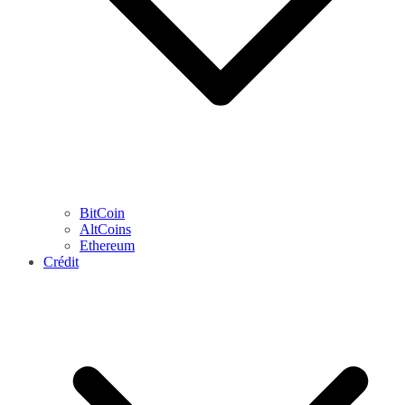
BitCoin
AltCoins
Ethereum
Crédit