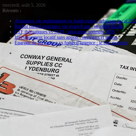
Passer
mercredi, août 5, 2026
au
Récents :
contenu
Assurance vie multisupport vs fonds euros : arbitrage fiscal 20
Rachat partiel assurance vie avant 8 ans : stratégie fiscale
ETF thématiques vs SCPI : allocation optimale 2026
Investissement locatif sans apport : stratégies et pièges
Épargne de précaution vs fonds d’urgence : le bon montant