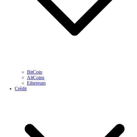
BitCoin
AltCoins
Ethereum
Crédit