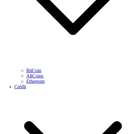
BitCoin
AltCoins
Ethereum
Crédit