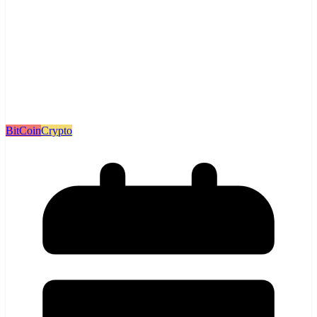
BitCoin
Crypto