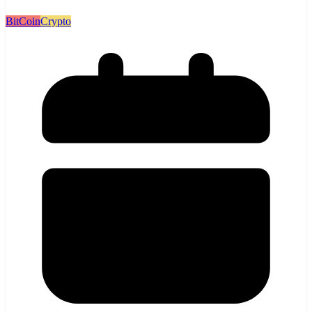
BitCoin
Crypto