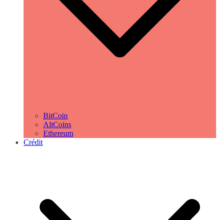
BitCoin
AltCoins
Ethereum
Crédit