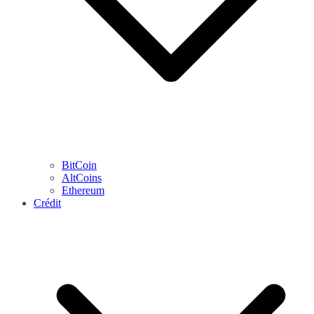
BitCoin
AltCoins
Ethereum
Crédit