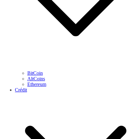
BitCoin
AltCoins
Ethereum
Crédit