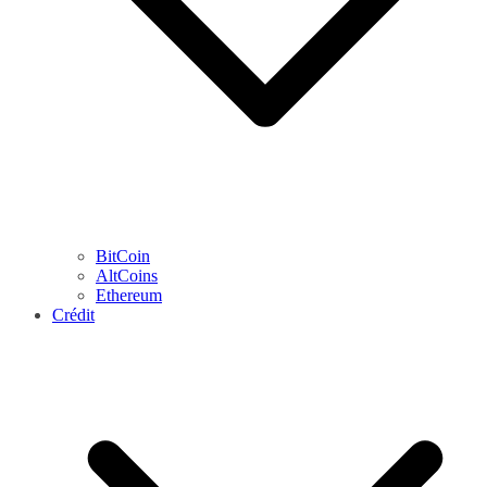
BitCoin
AltCoins
Ethereum
Crédit