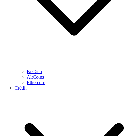
BitCoin
AltCoins
Ethereum
Crédit