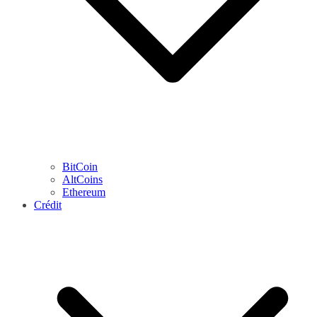
BitCoin
AltCoins
Ethereum
Crédit