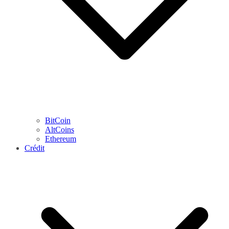
BitCoin
AltCoins
Ethereum
Crédit