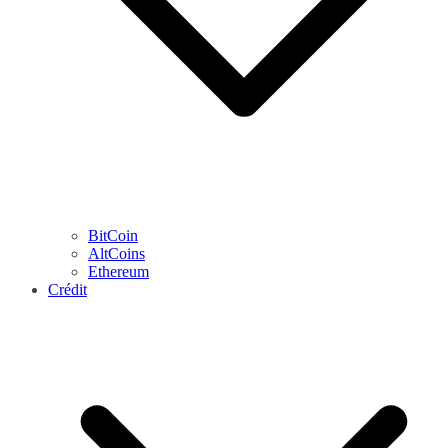
BitCoin
AltCoins
Ethereum
Crédit