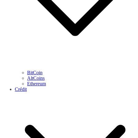
BitCoin
AltCoins
Ethereum
Crédit