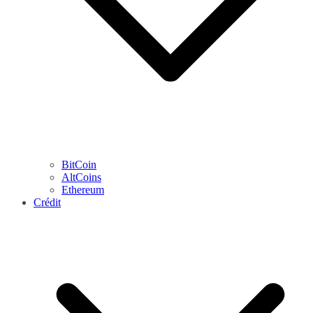
BitCoin
AltCoins
Ethereum
Crédit