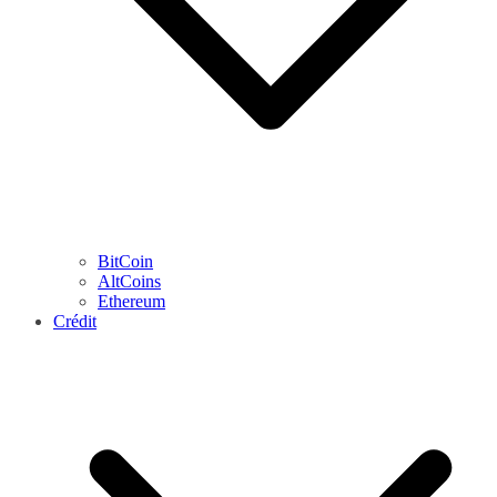
BitCoin
AltCoins
Ethereum
Crédit