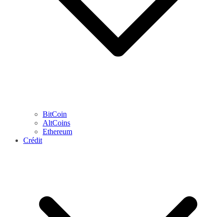
BitCoin
AltCoins
Ethereum
Crédit