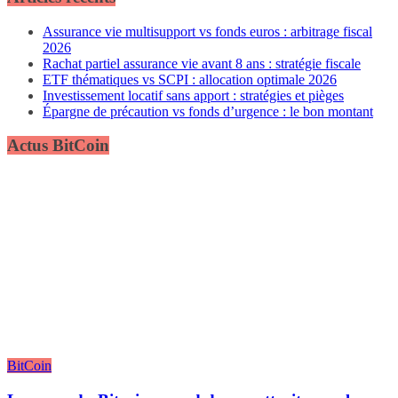
Assurance vie multisupport vs fonds euros : arbitrage fiscal
2026
Rachat partiel assurance vie avant 8 ans : stratégie fiscale
ETF thématiques vs SCPI : allocation optimale 2026
Investissement locatif sans apport : stratégies et pièges
Épargne de précaution vs fonds d’urgence : le bon montant
Actus BitCoin
BitCoin