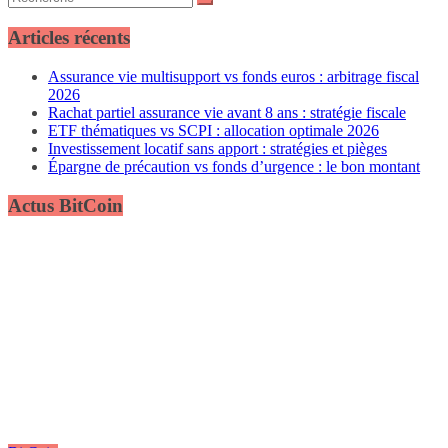
Articles récents
Assurance vie multisupport vs fonds euros : arbitrage fiscal
2026
Rachat partiel assurance vie avant 8 ans : stratégie fiscale
ETF thématiques vs SCPI : allocation optimale 2026
Investissement locatif sans apport : stratégies et pièges
Épargne de précaution vs fonds d’urgence : le bon montant
Actus BitCoin