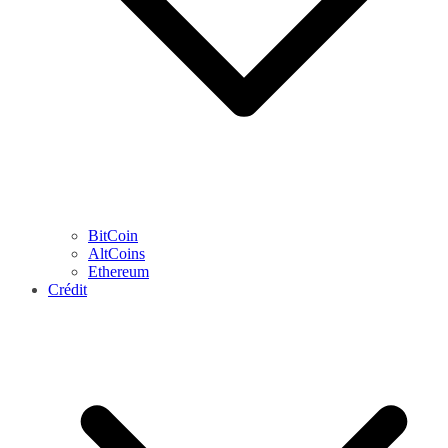
BitCoin
AltCoins
Ethereum
Crédit