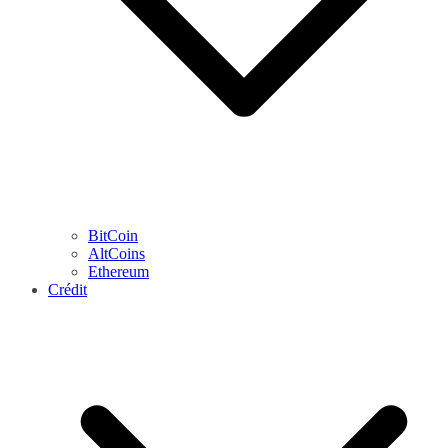
BitCoin
AltCoins
Ethereum
Crédit