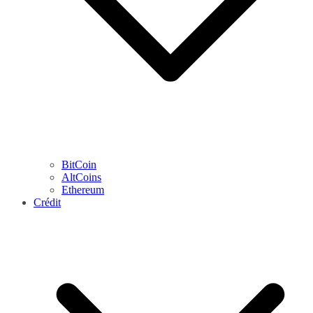
BitCoin
AltCoins
Ethereum
Crédit