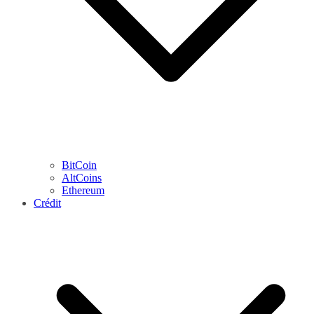
BitCoin
AltCoins
Ethereum
Crédit