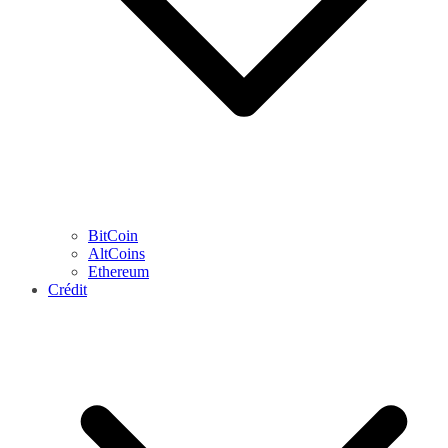
BitCoin
AltCoins
Ethereum
Crédit