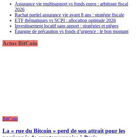
Assurance vie multisupport vs fonds euros : arbitrage fiscal
2026
Rachat partiel assurance vie avant 8 ans : stratégie fiscale
ETF thématiques vs SCPI : allocation optimale 2026
Investissement locatif sans apport : stratégies et pièges
Épargne de précaution vs fonds d’urgence : le bon montant
Actus BitCoin
BitCoin
La « rue du Bitcoin » perd de son attrait pour les