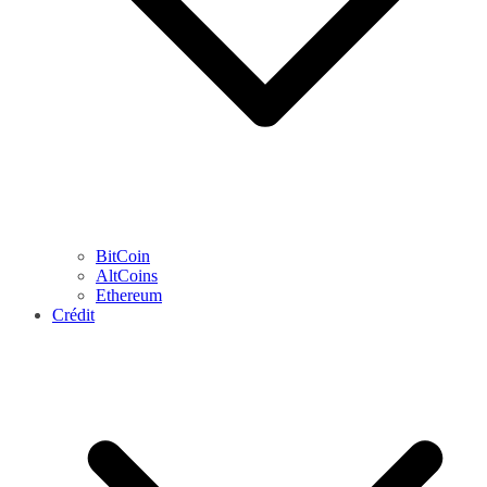
BitCoin
AltCoins
Ethereum
Crédit