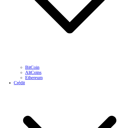
BitCoin
AltCoins
Ethereum
Crédit