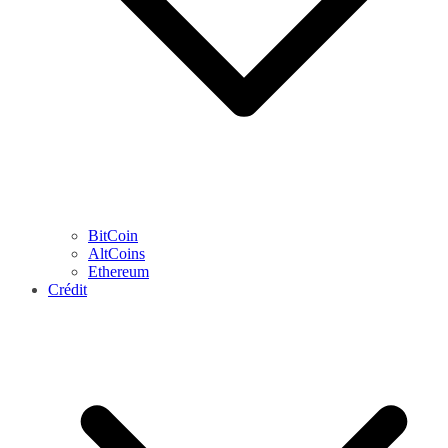
BitCoin
AltCoins
Ethereum
Crédit