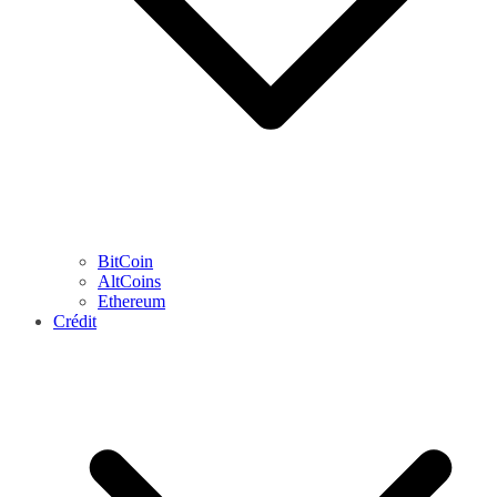
BitCoin
AltCoins
Ethereum
Crédit