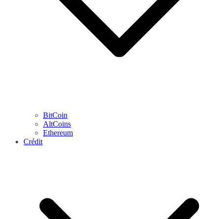
BitCoin
AltCoins
Ethereum
Crédit